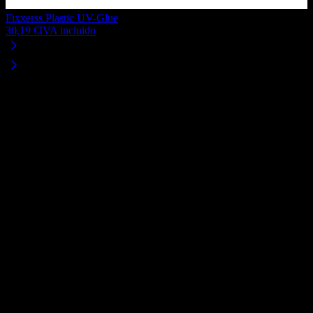
Fixxerss Plastic UV-Glue
30,19 €
IVA incluido
L
2