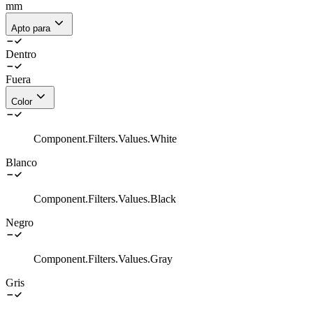
mm
Apto para
Dentro
Fuera
Color
Component.Filters.Values.White
Blanco
Component.Filters.Values.Black
Negro
Component.Filters.Values.Gray
Gris