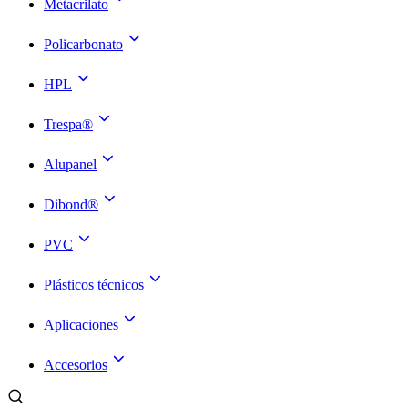
Metacrilato
Policarbonato
HPL
Trespa®
Alupanel
Dibond®
PVC
Plásticos técnicos
Aplicaciones
Accesorios