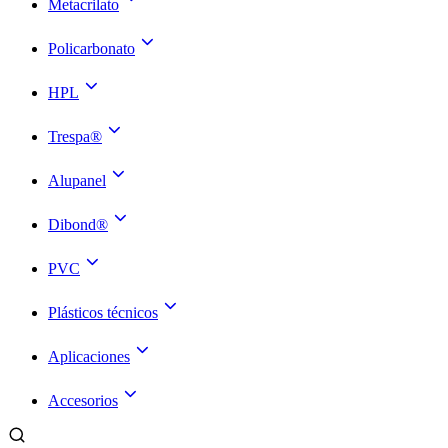
Metacrilato
Policarbonato
HPL
Trespa®
Alupanel
Dibond®
PVC
Plásticos técnicos
Aplicaciones
Accesorios