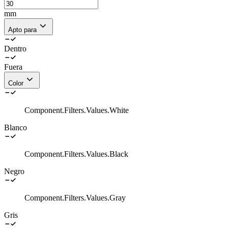
mm
Apto para
Dentro
Fuera
Color
Component.Filters.Values.White
Blanco
Component.Filters.Values.Black
Negro
Component.Filters.Values.Gray
Gris