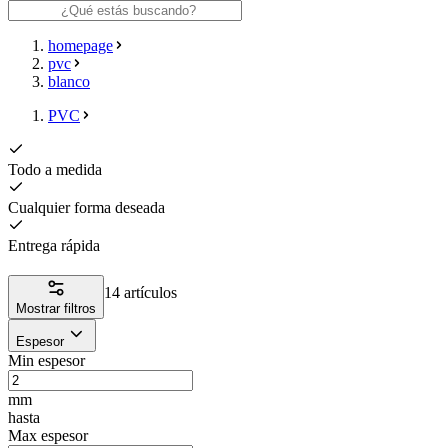
homepage
pvc
blanco
PVC
Todo a medida
Cualquier forma deseada
Entrega rápida
14 artículos
Mostrar filtros
Espesor
Min espesor
mm
hasta
Max espesor