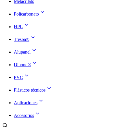
Metacrilato
Policarbonato
HPL
Trespa®
Alupanel
Dibond®
PVC
Plásticos técnicos
Aplicaciones
Accesorios