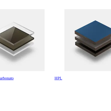
carbonato
HPL