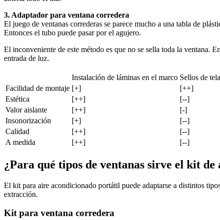
3. Adaptador para ventana corredera
El juego de ventanas correderas se parece mucho a una tabla de plástico
Entonces el tubo puede pasar por el agujero.
El inconveniente de este método es que no se sella toda la ventana. En
entrada de luz.
Instalación de láminas en el marco
Sellos de tel
Facilidad de montaje
[+]
[++]
Estética
[++]
[--]
Valor aislante
[++]
[-]
Insonorización
[+]
[--]
Calidad
[++]
[--]
A medida
[++]
[--]
¿Para qué tipos de ventanas sirve el kit de
El kit para aire acondicionado portátil puede adaptarse a distintos ti
extracción.
Kit para ventana corredera