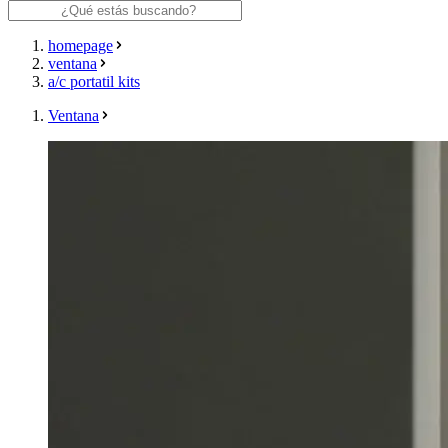
homepage
ventana
a/c portatil kits
Ventana