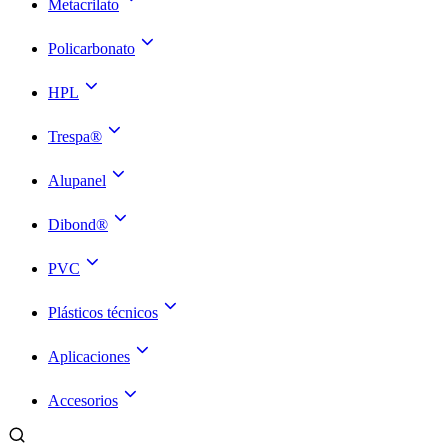
Metacrilato
Policarbonato
HPL
Trespa®
Alupanel
Dibond®
PVC
Plásticos técnicos
Aplicaciones
Accesorios