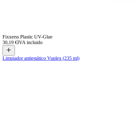
Fixxerss Plastic UV-Glue
30,19 €
IVA incluido
Limpiador antiestático Vuplex (235 ml)