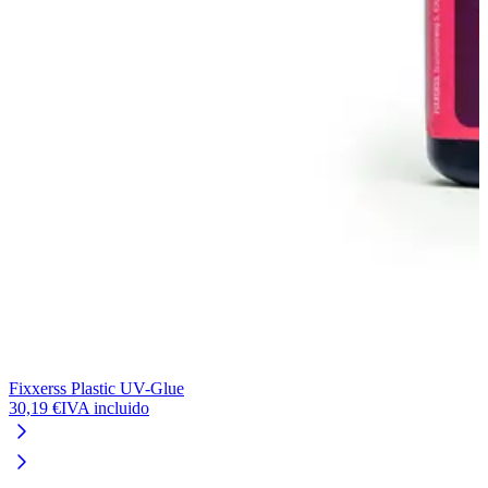
Fixxerss Plastic UV-Glue
30,19 €
IVA incluido
L
2