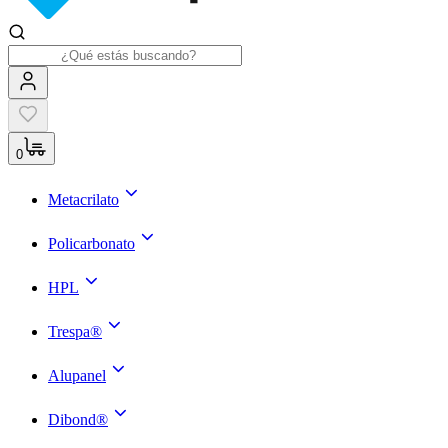
0
Metacrilato
Policarbonato
HPL
Trespa®
Alupanel
Dibond®