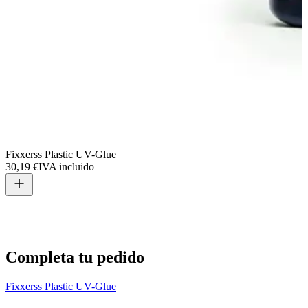
Fixxerss Plastic UV-Glue
30,19 €
IVA incluido
L
2
Completa tu pedido
Fixxerss Plastic UV-Glue