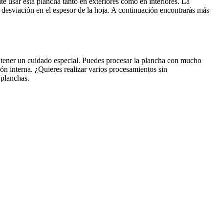
e usar esta plancha tanto en exteriores como en interiores. La
desviación en el espesor de la hoja. A continuación encontrarás más
e tener un cuidado especial. Puedes procesar la plancha con mucho
n interna. ¿Quieres realizar varios procesamientos sin
 planchas.
L