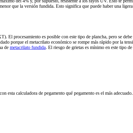
áximo del 4% y, por supuesto, resistente a los rayos UV. Esto te permit
enor que la versión fundida. Esto significa que puede haber una ligera 
XT). El procesamiento es posible con este tipo de plancha, pero se deb
dado porque el metacrilato económico se rompe más rápido por la tensió
ha de
metacrilato fundida
. El riesgo de grietas es mínimo en este tipo de
a con esta calculadora de pegamento qué pegamento es el más adecuado.