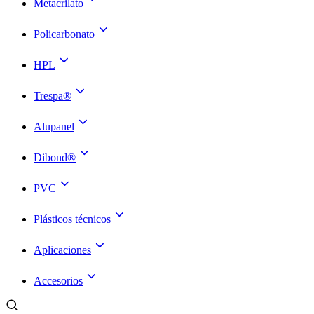
Metacrilato
Policarbonato
HPL
Trespa®
Alupanel
Dibond®
PVC
Plásticos técnicos
Aplicaciones
Accesorios