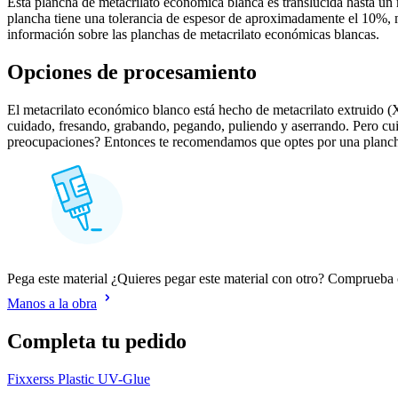
Esta plancha de metacrilato económica blanca es translúcida hasta un m
plancha tiene una tolerancia de espesor de aproximadamente el 10%, m
información sobre las planchas de metacrilato económicas blancas.
Opciones de procesamiento
El metacrilato económico blanco está hecho de metacrilato extruido (
cuidado, fresando, grabando, pegando, puliendo y aserrando. Pero cui
preocupaciones? Entonces te recomendamos que optes por una planc
Pega este material ¿Quieres pegar este material con otro? Comprueb
Manos a la obra
Completa tu pedido
Fixxerss Plastic UV-Glue