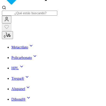
0
Metacrilato
Policarbonato
HPL
Trespa®
Alupanel
Dibond®