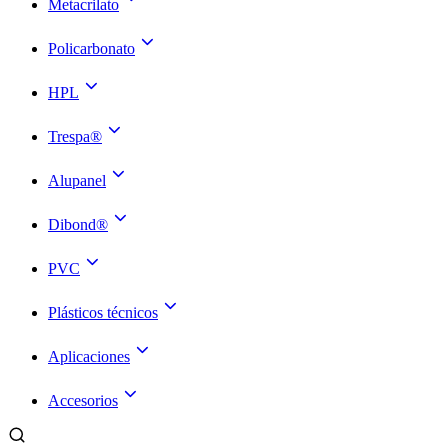
Metacrilato
Policarbonato
HPL
Trespa®
Alupanel
Dibond®
PVC
Plásticos técnicos
Aplicaciones
Accesorios