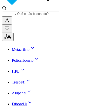
0
Metacrilato
Policarbonato
HPL
Trespa®
Alupanel
Dibond®