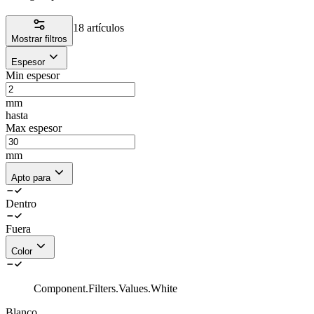
18 artículos
Mostrar filtros
Espesor
Min espesor
mm
hasta
Max espesor
mm
Apto para
Dentro
Fuera
Color
Component.Filters.Values.White
Blanco