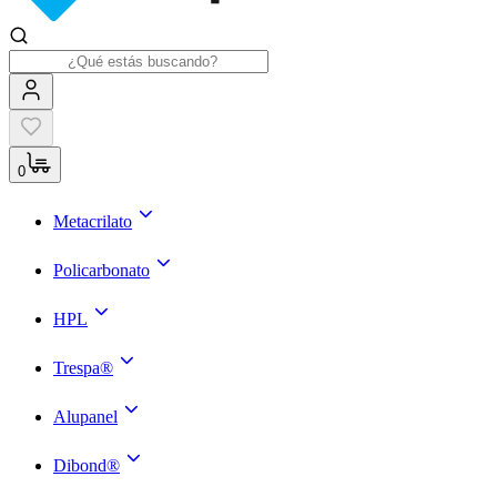
0
Metacrilato
Policarbonato
HPL
Trespa®
Alupanel
Dibond®