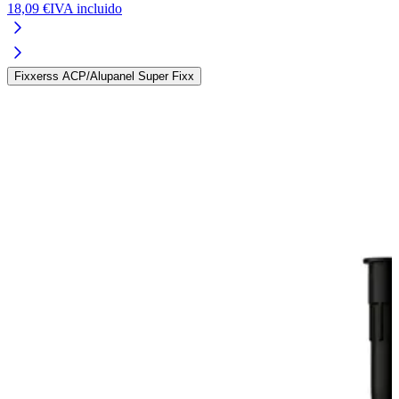
18,09 €
IVA incluido
1
Fixxerss ACP/Alupanel Super Fixx