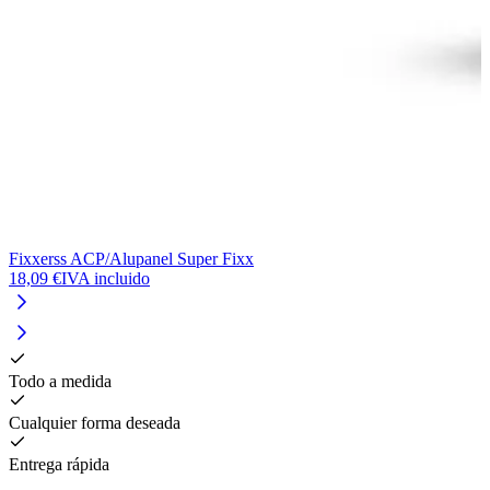
Fixxerss ACP/Alupanel Super Fixx
F
18,09 €
IVA incluido
1
Todo a medida
Cualquier forma deseada
Entrega rápida