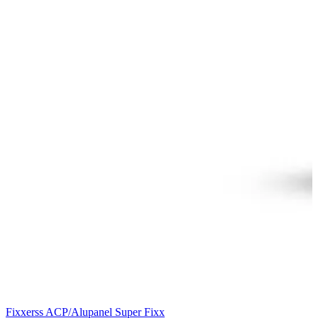
Fixxerss ACP/Alupanel Super Fixx
F