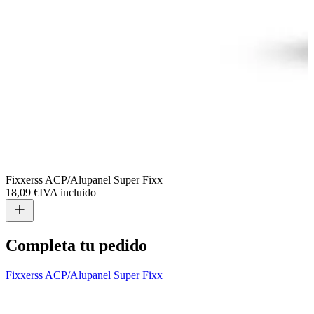
Fixxerss ACP/Alupanel Super Fixx
F
18,09 €
IVA incluido
1
Completa tu pedido
Fixxerss ACP/Alupanel Super Fixx