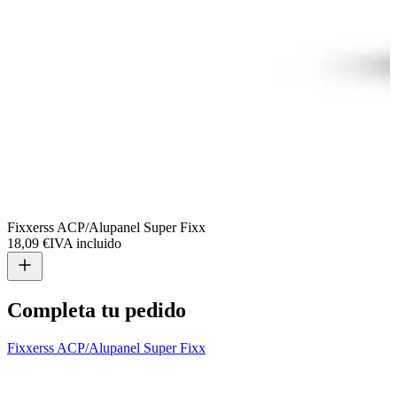
Fixxerss ACP/Alupanel Super Fixx
F
18,09 €
IVA incluido
1
Completa tu pedido
Fixxerss ACP/Alupanel Super Fixx