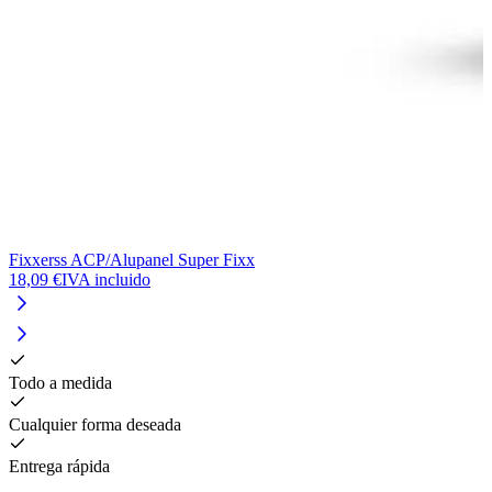
Fixxerss ACP/Alupanel Super Fixx
F
18,09 €
IVA incluido
1
Todo a medida
Cualquier forma deseada
Entrega rápida