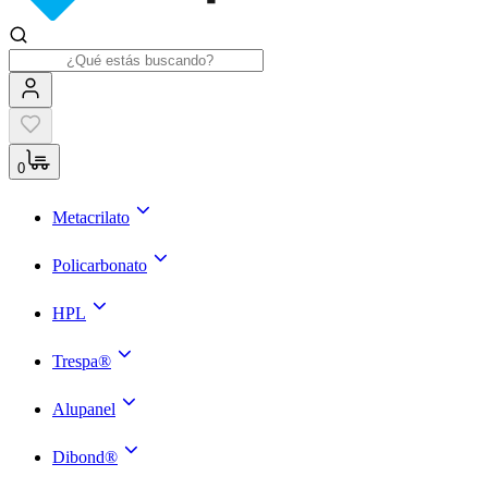
0
Metacrilato
Policarbonato
HPL
Trespa®
Alupanel
Dibond®