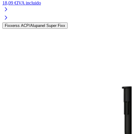
18,09 €
IVA incluido
1
Fixxerss ACP/Alupanel Super Fixx