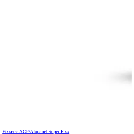
Fixxerss ACP/Alupanel Super Fixx
F