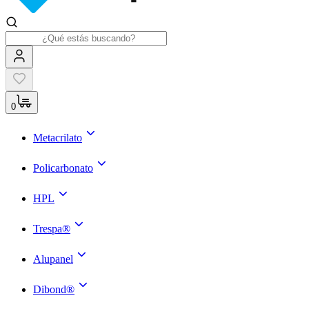
0
Metacrilato
Policarbonato
HPL
Trespa®
Alupanel
Dibond®