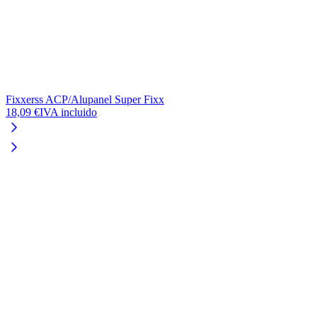
Fixxerss ACP/Alupanel Super Fixx
18,09 €
IVA incluido