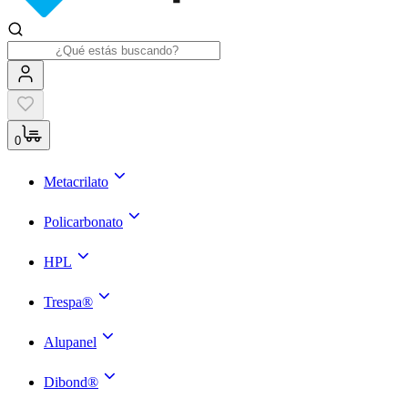
0
Metacrilato
Policarbonato
HPL
Trespa®
Alupanel
Dibond®