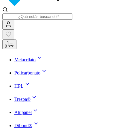
0
Metacrilato
Policarbonato
HPL
Trespa®
Alupanel
Dibond®