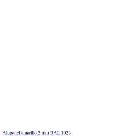
Alupanel amarillo 3 mm RAL 1023
A