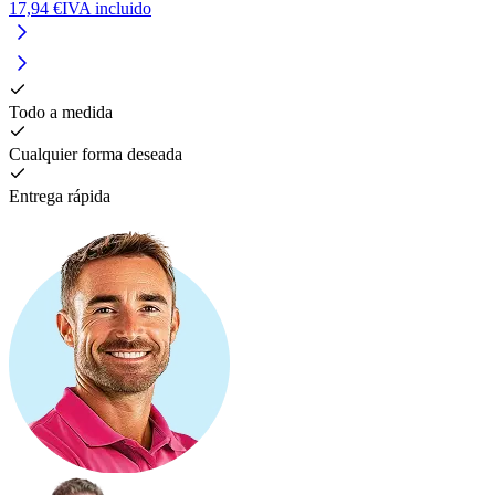
17,94 €
IVA incluido
1
Todo a medida
Cualquier forma deseada
Entrega rápida