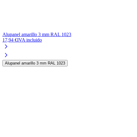
Alupanel amarillo 3 mm RAL 1023
A
17,94 €
IVA incluido
1
Alupanel amarillo 3 mm RAL 1023