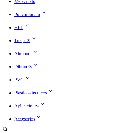
Metacrilato
Policarbonato
HPL
Trespa®
Alupanel
Dibond®
PVC
Plásticos técnicos
Aplicaciones
Accesorios