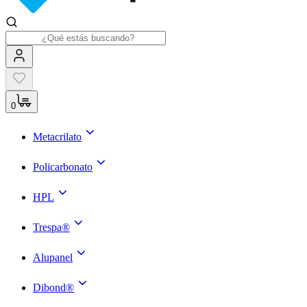
0
Metacrilato
Policarbonato
HPL
Trespa®
Alupanel
Dibond®