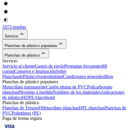
1073 reseñas
Servicio
Planchas de plástico populares
Planchas de plástico
Servicio
Servicio al cliente
Gastos de envío
Preguntas frecuentes
Mi
cuenta
Consejos e Inspiración
Sobre
PlanchasdePlástico
Sostenibilidad
Condiciones generales
Blog
Planchas de plástico populares
Metacrilato transparente
Cartón pluma de PVC
Policarbonato
planchas
Plexiglas a medida
Nombres de los materiales
Aplicaciones
de plástico
HDPE
Alucobond
Planchas de plástico
Planchas de Trespa®
Metacrilato planchas
HPL planchas
Planchas de
PVC
Polietileno (PE)
Paga de forma segura