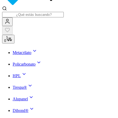
0
Metacrilato
Policarbonato
HPL
Trespa®
Alupanel
Dibond®