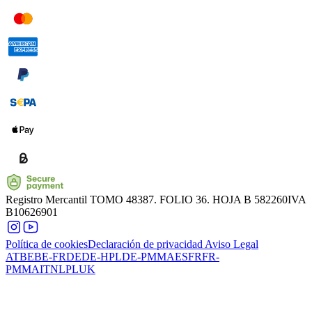
Registro Mercantil
TOMO 48387. FOLIO 36. HOJA B 582260
IVA
B10626901
Política de cookies
Declaración de privacidad
Aviso Legal
AT
BE
BE-FR
DE
DE-HPL
DE-PMMA
ES
FR
FR-
PMMA
IT
NL
PL
UK