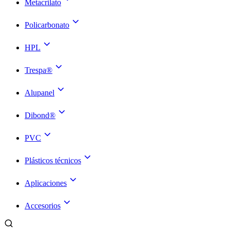
Metacrilato
Policarbonato
HPL
Trespa®
Alupanel
Dibond®
PVC
Plásticos técnicos
Aplicaciones
Accesorios