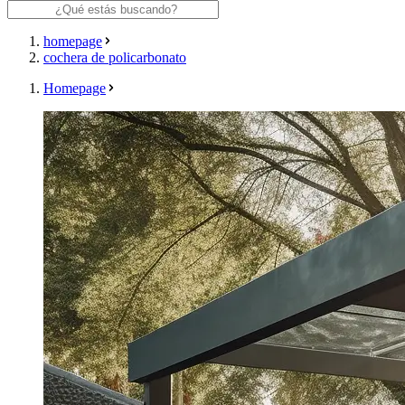
homepage
cochera de policarbonato
Homepage