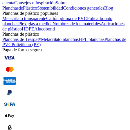
cuenta
Consejos e Inspiración
Sobre
PlanchasdePlástico
Sostenibilidad
Condiciones generales
Blog
Planchas de plástico populares
Metacrilato transparente
Cartón pluma de PVC
Policarbonato
planchas
Plexiglas a medida
Nombres de los materiales
Aplicaciones
de plástico
HDPE
Alucobond
Planchas de plástico
Planchas de Trespa®
Metacrilato planchas
HPL planchas
Planchas de
PVC
Polietileno (PE)
Paga de forma segura