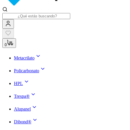
0
Metacrilato
Policarbonato
HPL
Trespa®
Alupanel
Dibond®