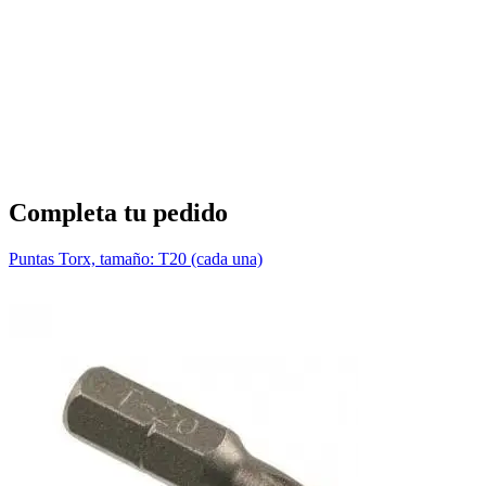
T
1
Completa tu pedido
Puntas Torx, tamaño: T20 (cada una)