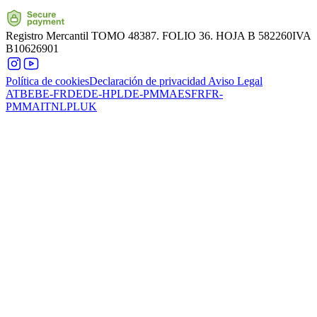
Registro Mercantil
TOMO 48387. FOLIO 36. HOJA B 582260
IVA
B10626901
Política de cookies
Declaración de privacidad
Aviso Legal
AT
BE
BE-FR
DE
DE-HPL
DE-PMMA
ES
FR
FR-
PMMA
IT
NL
PL
UK