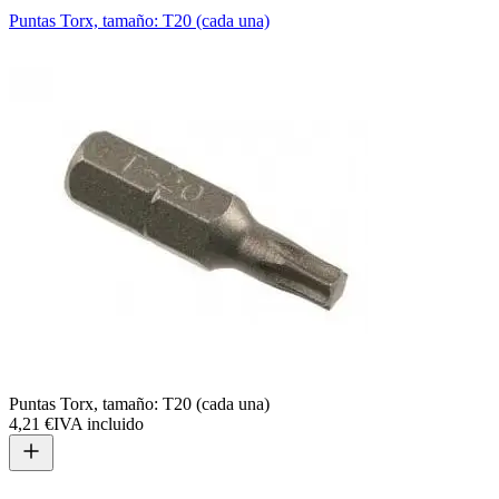
Puntas Torx, tamaño: T20 (cada una)
T
Puntas Torx, tamaño: T20 (cada una)
4,21 €
IVA incluido