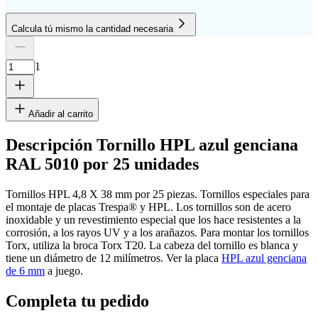
Calcula tú mismo la cantidad necesaria
Cantidad de placas
Altura
Ancho
1
Eliminar fila
1
Añadir al carrito
Descripción Tornillo HPL azul genciana
RAL 5010 por 25 unidades
cm
Tornillos HPL 4,8 X 38 mm por 25 piezas. Tornillos especiales para
el montaje de placas Trespa® y HPL. Los tornillos son de acero
inoxidable y un revestimiento especial que los hace resistentes a la
cm
corrosión, a los rayos UV y a los arañazos. Para montar los tornillos
Torx, utiliza la broca Torx T20. La cabeza del tornillo es blanca y
tiene un diámetro de 12 milímetros. Ver la placa
HPL azul genciana
de 6 mm
a juego.
Agregar otra placa
Completa tu pedido