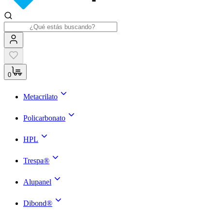
0
Metacrilato
Policarbonato
HPL
Trespa®
Alupanel
Dibond®