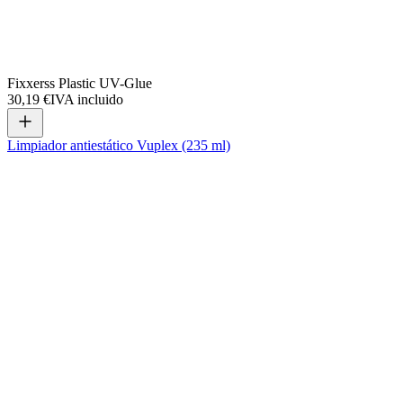
Fixxerss Plastic UV-Glue
30,19 €
IVA incluido
Limpiador antiestático Vuplex (235 ml)