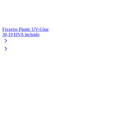
Fixxerss Plastic UV-Glue
30,19 €
IVA incluido
L
2