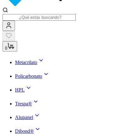
0
Metacrilato
Policarbonato
HPL
Trespa®
Alupanel
Dibond®