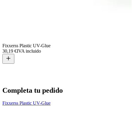
Fixxerss Plastic UV-Glue
30,19 €
IVA incluido
L
2
Completa tu pedido
Fixxerss Plastic UV-Glue