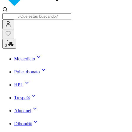
0
Metacrilato
Policarbonato
HPL
Trespa®
Alupanel
Dibond®