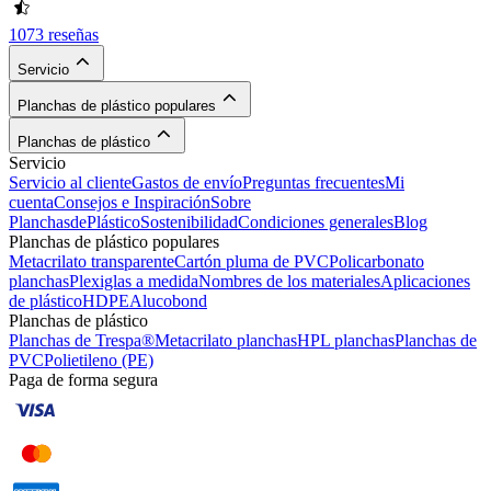
1073 reseñas
Servicio
Planchas de plástico populares
Planchas de plástico
Servicio
Servicio al cliente
Gastos de envío
Preguntas frecuentes
Mi
cuenta
Consejos e Inspiración
Sobre
PlanchasdePlástico
Sostenibilidad
Condiciones generales
Blog
Planchas de plástico populares
Metacrilato transparente
Cartón pluma de PVC
Policarbonato
planchas
Plexiglas a medida
Nombres de los materiales
Aplicaciones
de plástico
HDPE
Alucobond
Planchas de plástico
Planchas de Trespa®
Metacrilato planchas
HPL planchas
Planchas de
PVC
Polietileno (PE)
Paga de forma segura