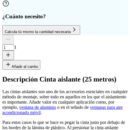
¿Cuánto necesito?
Calcula tú mismo la cantidad necesaria
Cantidad de placas
Altura
Ancho
1
Eliminar fila
1
Añadir al carrito
Descripción Cinta aislante (25 metros)
Las cintas aislantes son uno de los accesorios esenciales en cualquier
cm
método de montaje, sobre todo en aquellos en los que el aislamiento
es importante. Añade valor en cualquier aplicación como, por
ejemplo,
ventana de aluminio
o en el sellado de
ventanas para aire
acondicionado móvil
.
cm
Para estos casos lo que se hace es pegar la cinta justo por debajo de
los bordes de la lámina de plástico. Al presionar la cinta aislante