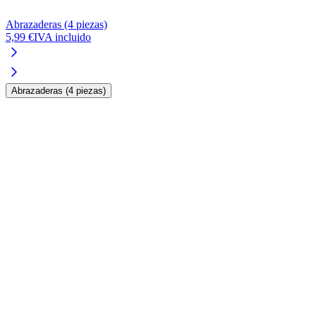
Abrazaderas (4 piezas)
V
5,99 €
IVA incluido
1
Abrazaderas (4 piezas)