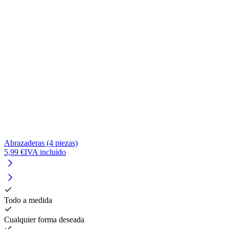
Abrazaderas (4 piezas)
V
5,99 €
IVA incluido
1
Todo a medida
Cualquier forma deseada