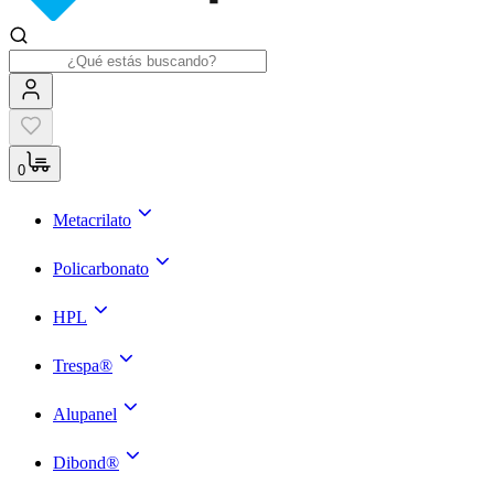
0
Metacrilato
Policarbonato
HPL
Trespa®
Alupanel
Dibond®