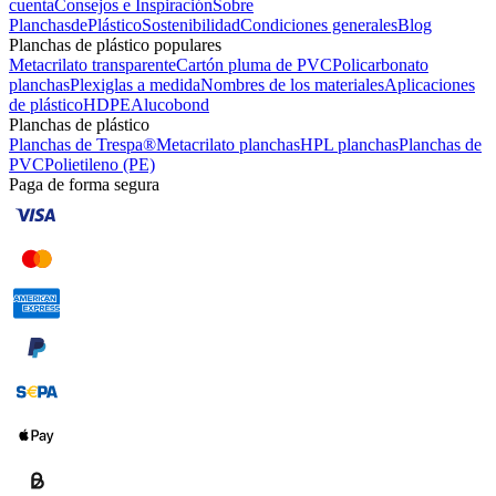
cuenta
Consejos e Inspiración
Sobre
PlanchasdePlástico
Sostenibilidad
Condiciones generales
Blog
Planchas de plástico populares
Metacrilato transparente
Cartón pluma de PVC
Policarbonato
planchas
Plexiglas a medida
Nombres de los materiales
Aplicaciones
de plástico
HDPE
Alucobond
Planchas de plástico
Planchas de Trespa®
Metacrilato planchas
HPL planchas
Planchas de
PVC
Polietileno (PE)
Paga de forma segura