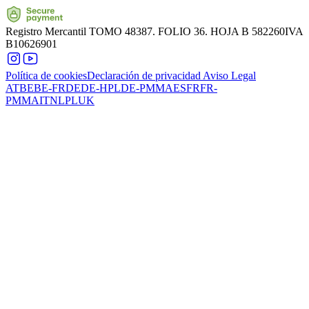
Registro Mercantil
TOMO 48387. FOLIO 36. HOJA B 582260
IVA
B10626901
Política de cookies
Declaración de privacidad
Aviso Legal
AT
BE
BE-FR
DE
DE-HPL
DE-PMMA
ES
FR
FR-
PMMA
IT
NL
PL
UK