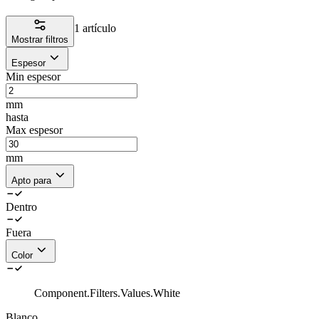
1 artículo
Mostrar filtros
Espesor
Min espesor
mm
hasta
Max espesor
mm
Apto para
Dentro
Fuera
Color
Component.Filters.Values.White
Blanco