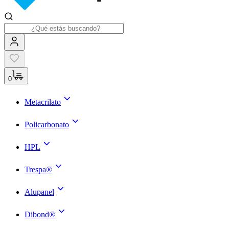
0
Metacrilato
Policarbonato
HPL
Trespa®
Alupanel
Dibond®