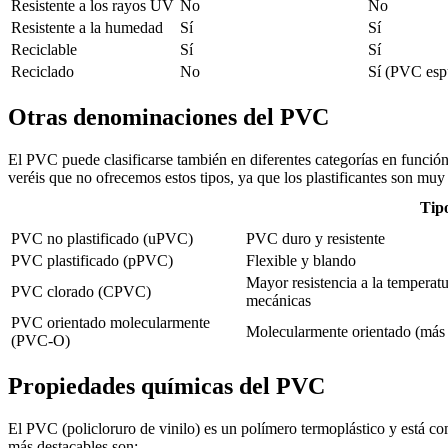
Resistente a los rayos UV
No
No
Resistente a la humedad
Sí
Sí
Reciclable
Sí
Sí
Reciclado
No
Sí (PVC es
Otras denominaciones del PVC
El PVC puede clasificarse también en diferentes categorías en función
veréis que no ofrecemos estos tipos, ya que los plastificantes son mu
Tip
PVC no plastificado (uPVC)
PVC duro y resistente
PVC plastificado (pPVC)
Flexible y blando
Mayor resistencia a la temperat
PVC clorado (CPVC)
mecánicas
PVC orientado molecularmente
Molecularmente orientado (más f
(PVC-O)
Propiedades químicas del PVC
El PVC (policloruro de vinilo) es un polímero termoplástico y está com
más destacables son: