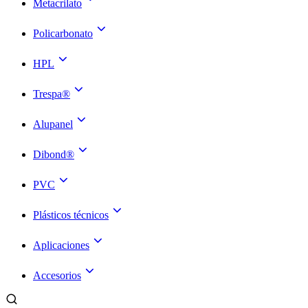
Metacrilato
Policarbonato
HPL
Trespa®
Alupanel
Dibond®
PVC
Plásticos técnicos
Aplicaciones
Accesorios