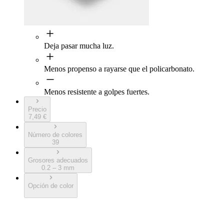
Deja pasar mucha luz.
Menos propenso a rayarse que el policarbonato.
Menos resistente a golpes fuertes.
Precio
7,49 €
Número de colores
39
Grosores adecuados
0.2 – 3 mm
Opción de color