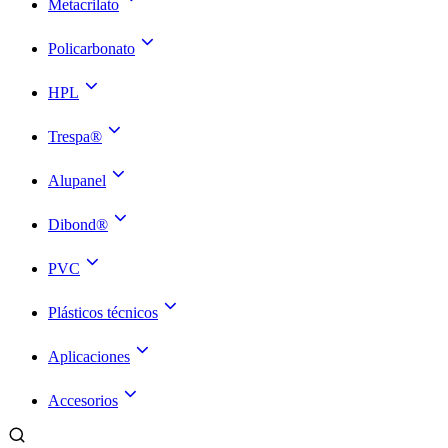
Metacrilato
Policarbonato
HPL
Trespa®
Alupanel
Dibond®
PVC
Plásticos técnicos
Aplicaciones
Accesorios