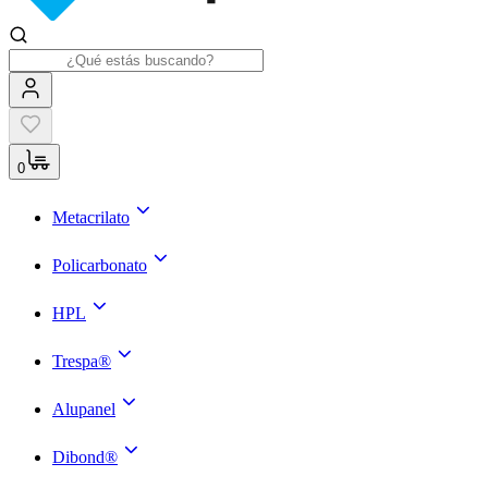
0
Metacrilato
Policarbonato
HPL
Trespa®
Alupanel
Dibond®