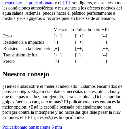
metacrilato
, el
policarbonato
y el
HPL
son ligeros, resistentes a todas
las condiciones atmosféricas y resistentes a los efectos nocivos del
agua salada. Además, puedes hacer el plástico perfectamente a
medida y los agujeros o recortes pueden hacerse de antemano.
Metacrilato
Policarbonato
HPL
Peso
[++]
[++]
[--]
Resistencia a impactos
[-]
[++]
[+]
Resistencia a la intemperie:
[+]
[++]
[++]
Transmisión de luz
[++]
[+]
[--]
Precio
[+]
[-]
[+]
Nuestro consejo
¿Tienes dudas sobre el material adecuado? Estamos encantados de
pensar contigo. Elige metacrilato si necesitas una escotilla clara y
que deje pasar la luz, por ejemplo, para la cabina. ¿Debe soportar
golpes fuertes o cargas extremas? El policarbonato es entonces la
mejor opción. ¿Está la escotilla pensada principalmente para
proteger contra la intemperie y no necesitas que deje pasar la luz?
Entonces el HPL (Trespa®) es tu opción ideal.
Policarbonato transparente 5 mm
M