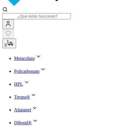
0
Metacrilato
Policarbonato
HPL
Trespa®
Alupanel
Dibond®