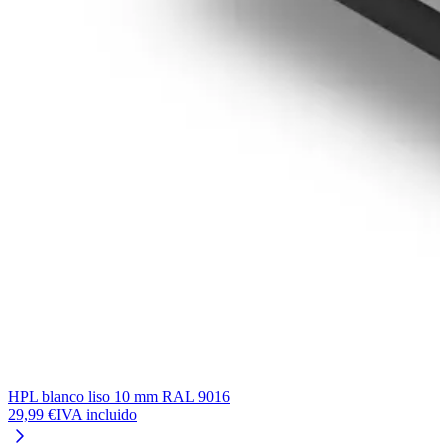
HPL blanco liso 10 mm RAL 9016
H
29,99 €
IVA incluido
3