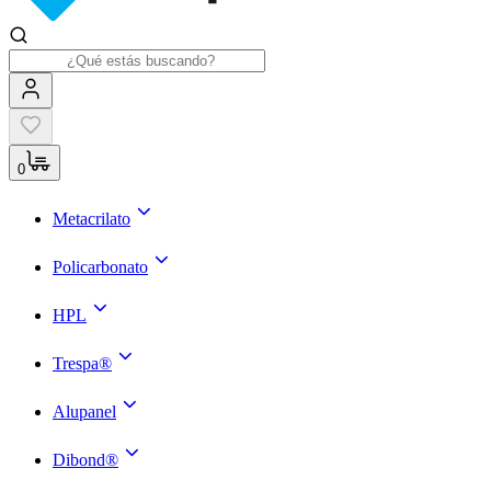
0
Metacrilato
Policarbonato
HPL
Trespa®
Alupanel
Dibond®