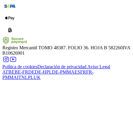
Registro Mercantil
TOMO 48387. FOLIO 36. HOJA B 582260
IVA
B10626901
Política de cookies
Declaración de privacidad
Aviso Legal
AT
BE
BE-FR
DE
DE-HPL
DE-PMMA
ES
FR
FR-
PMMA
IT
NL
PL
UK