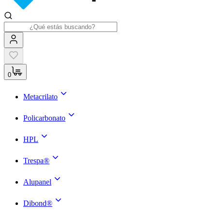
0
Metacrilato
Policarbonato
HPL
Trespa®
Alupanel
Dibond®