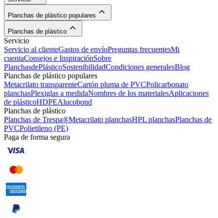
Planchas de plástico populares
Planchas de plástico
Servicio
Servicio al cliente
Gastos de envío
Preguntas frecuentes
Mi
cuenta
Consejos e Inspiración
Sobre
PlanchasdePlástico
Sostenibilidad
Condiciones generales
Blog
Planchas de plástico populares
Metacrilato transparente
Cartón pluma de PVC
Policarbonato
planchas
Plexiglas a medida
Nombres de los materiales
Aplicaciones
de plástico
HDPE
Alucobond
Planchas de plástico
Planchas de Trespa®
Metacrilato planchas
HPL planchas
Planchas de
PVC
Polietileno (PE)
Paga de forma segura