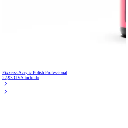
Fixxerss Acrylic Polish Professional
F
22,93 €
IVA incluido
1