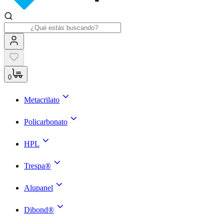
0
Metacrilato
Policarbonato
HPL
Trespa®
Alupanel
Dibond®