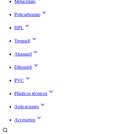
Metacrilato
Policarbonato
HPL
Trespa®
Alupanel
Dibond®
PVC
Plásticos técnicos
Aplicaciones
Accesorios