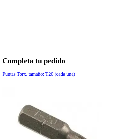
T
1
Completa tu pedido
Puntas Torx, tamaño: T20 (cada una)