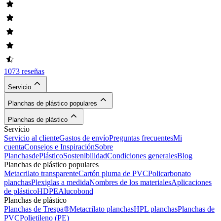
1073 reseñas
Servicio
Planchas de plástico populares
Planchas de plástico
Servicio
Servicio al cliente
Gastos de envío
Preguntas frecuentes
Mi
cuenta
Consejos e Inspiración
Sobre
PlanchasdePlástico
Sostenibilidad
Condiciones generales
Blog
Planchas de plástico populares
Metacrilato transparente
Cartón pluma de PVC
Policarbonato
planchas
Plexiglas a medida
Nombres de los materiales
Aplicaciones
de plástico
HDPE
Alucobond
Planchas de plástico
Planchas de Trespa®
Metacrilato planchas
HPL planchas
Planchas de
PVC
Polietileno (PE)