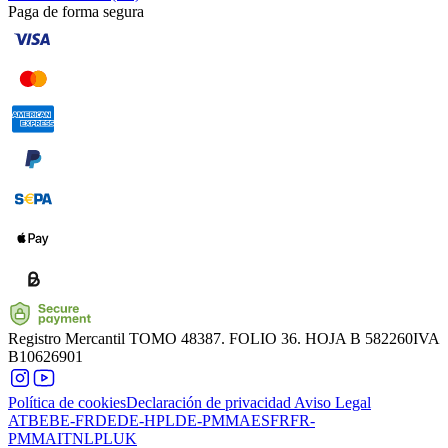
Paga de forma segura
Registro Mercantil
TOMO 48387. FOLIO 36. HOJA B 582260
IVA
B10626901
Política de cookies
Declaración de privacidad
Aviso Legal
AT
BE
BE-FR
DE
DE-HPL
DE-PMMA
ES
FR
FR-
PMMA
IT
NL
PL
UK