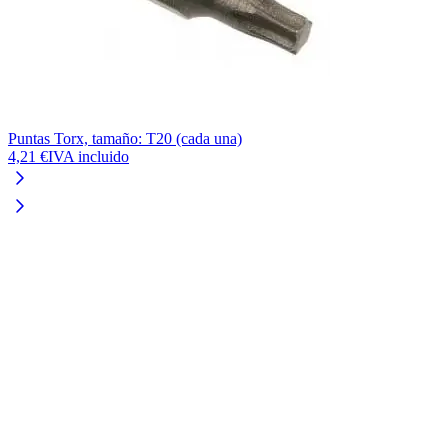
Puntas Torx, tamaño: T20 (cada una)
4,21 €
IVA incluido
T
1