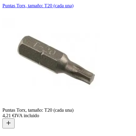
Puntas Torx, tamaño: T20 (cada una)
T
Puntas Torx, tamaño: T20 (cada una)
4,21 €
IVA incluido