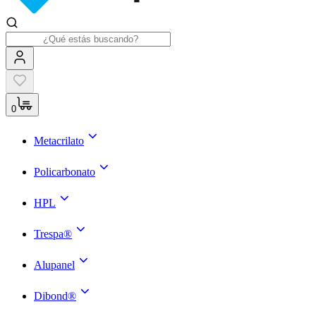
0
Metacrilato
Policarbonato
HPL
Trespa®
Alupanel
Dibond®