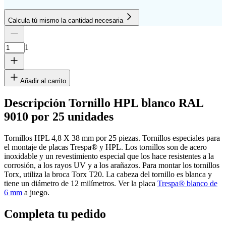
Calcula tú mismo la cantidad necesaria
Cantidad de placas
Altura
Ancho
1
Eliminar fila
1
Añadir al carrito
Descripción Tornillo HPL blanco RAL
9010 por 25 unidades
cm
Tornillos HPL 4,8 X 38 mm por 25 piezas. Tornillos especiales para
el montaje de placas Trespa® y HPL. Los tornillos son de acero
inoxidable y un revestimiento especial que los hace resistentes a la
cm
corrosión, a los rayos UV y a los arañazos. Para montar los tornillos
Torx, utiliza la broca Torx T20. La cabeza del tornillo es blanca y
tiene un diámetro de 12 milímetros. Ver la placa
Trespa® blanco de
6 mm
a juego.
Agregar otra placa
Completa tu pedido