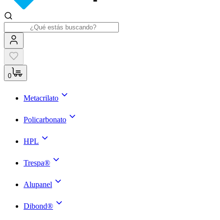
0
Metacrilato
Policarbonato
HPL
Trespa®
Alupanel
Dibond®