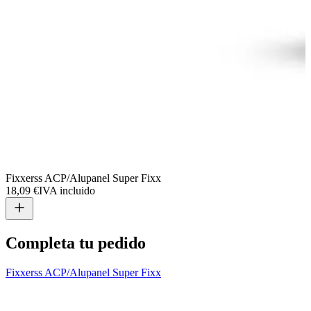
Fixxerss ACP/Alupanel Super Fixx
F
18,09 €
IVA incluido
1
Completa tu pedido
Fixxerss ACP/Alupanel Super Fixx