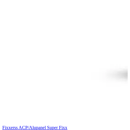
Fixxerss ACP/Alupanel Super Fixx
F