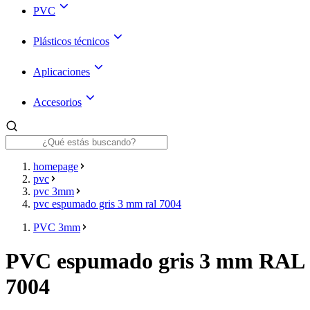
PVC
Plásticos técnicos
Aplicaciones
Accesorios
homepage
pvc
pvc 3mm
pvc espumado gris 3 mm ral 7004
PVC 3mm
PVC espumado gris 3 mm RAL
7004