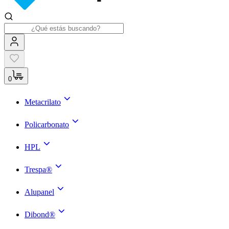
0
Metacrilato
Policarbonato
HPL
Trespa®
Alupanel
Dibond®