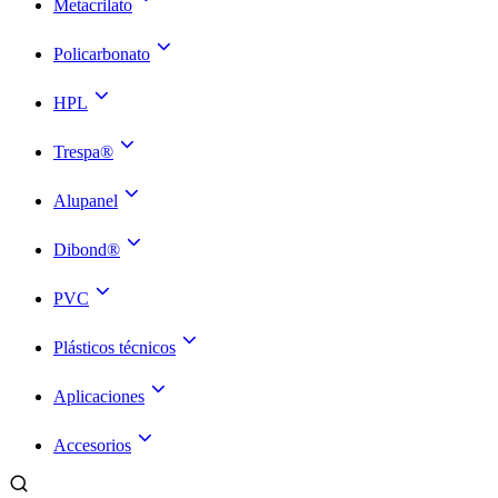
Metacrilato
Policarbonato
HPL
Trespa®
Alupanel
Dibond®
PVC
Plásticos técnicos
Aplicaciones
Accesorios