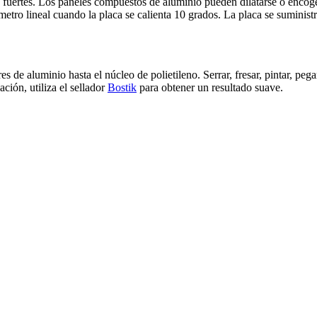
fuertes. Los paneles compuestos de aluminio pueden dilatarse o encogers
tro lineal cuando la placa se calienta 10 grados. La placa se suministr
s de aluminio hasta el núcleo de polietileno. Serrar, fresar, pintar, peg
ión, utiliza el sellador
Bostik
para obtener un resultado suave.