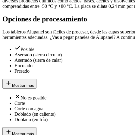
diversos productos químicos como ácidos, bases, aceites y disolventes 
comprendidas entre -50 °C y +80 °C. La placa se dilata 0,24 mm por me
Opciones de procesamiento
Los tableros Alupanel son fáciles de procesar, desde las capas superiore
herramientas adecuadas. ¿Vas a pegar paneles de Alupanel? A continuac
Posible
Aserrado (sierra circular)
Aserrado (sierra de calar)
Encolado
Fresado
Mostrar más
No es posible
Corte
Corte con agua
Doblado (en caliente)
Doblado (en frío)
Mostrar más