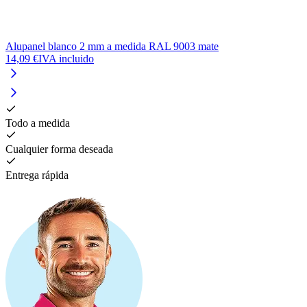
Alupanel blanco 2 mm a medida RAL 9003 mate
A
14,09 €
IVA incluido
1
Todo a medida
Cualquier forma deseada
Entrega rápida