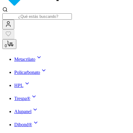
0
Metacrilato
Policarbonato
HPL
Trespa®
Alupanel
Dibond®