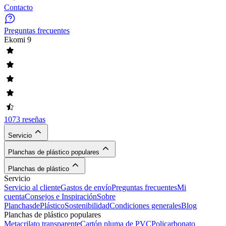
Contacto
Preguntas frecuentes
Ekomi
9
1073 reseñas
Servicio
Planchas de plástico populares
Planchas de plástico
Servicio
Servicio al cliente
Gastos de envío
Preguntas frecuentes
Mi
cuenta
Consejos e Inspiración
Sobre
PlanchasdePlástico
Sostenibilidad
Condiciones generales
Blog
Planchas de plástico populares
Metacrilato transparente
Cartón pluma de PVC
Policarbonato