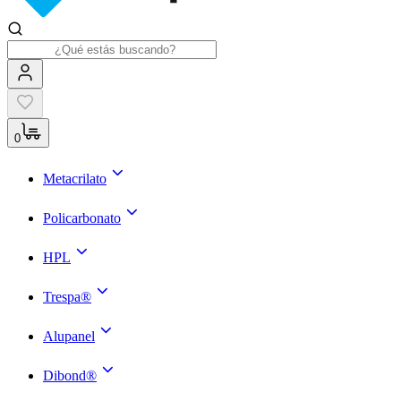
0
Metacrilato
Policarbonato
HPL
Trespa®
Alupanel
Dibond®