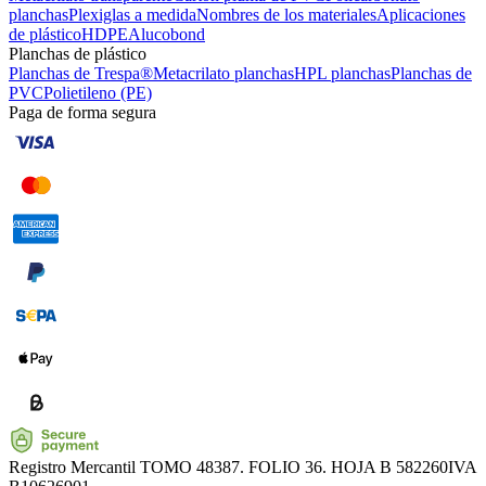
planchas
Plexiglas a medida
Nombres de los materiales
Aplicaciones
de plástico
HDPE
Alucobond
Planchas de plástico
Planchas de Trespa®
Metacrilato planchas
HPL planchas
Planchas de
PVC
Polietileno (PE)
Paga de forma segura
Registro Mercantil
TOMO 48387. FOLIO 36. HOJA B 582260
IVA