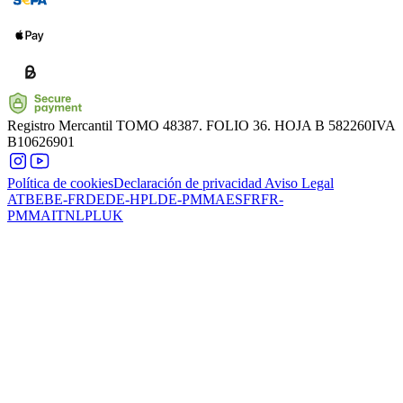
Registro Mercantil
TOMO 48387. FOLIO 36. HOJA B 582260
IVA
B10626901
Política de cookies
Declaración de privacidad
Aviso Legal
AT
BE
BE-FR
DE
DE-HPL
DE-PMMA
ES
FR
FR-
PMMA
IT
NL
PL
UK