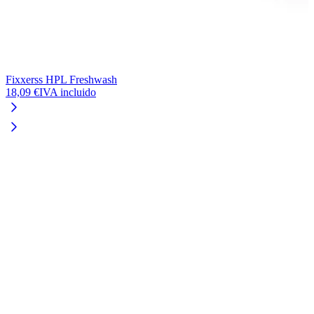
Fixxerss HPL Freshwash
H
18,09 €
IVA incluido
1