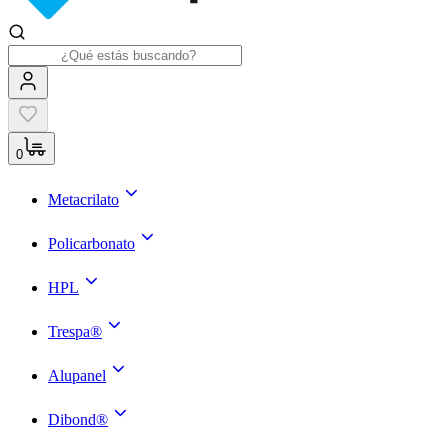
0
Metacrilato
Policarbonato
HPL
Trespa®
Alupanel
Dibond®