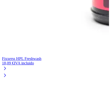
Fixxerss HPL Freshwash
H
18,09 €
IVA incluido
1