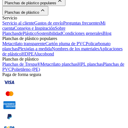
Planchas de plástico populares
Planchas de plástico
Servicio
Servicio al cliente
Gastos de envío
Preguntas frecuentes
Mi
cuenta
Consejos e Inspiración
Sobre
PlanchasdePlástico
Sostenibilidad
Condiciones generales
Blog
Planchas de plástico populares
Metacrilato transparente
Cartón pluma de PVC
Policarbonato
planchas
Plexiglas a medida
Nombres de los materiales
Aplicaciones
de plástico
HDPE
Alucobond
Planchas de plástico
Planchas de Trespa®
Metacrilato planchas
HPL planchas
Planchas de
PVC
Polietileno (PE)
Paga de forma segura