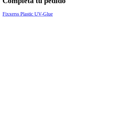
Completa tu pedido
Fixxerss Plastic UV-Glue
L