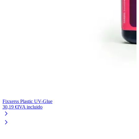
Fixxerss Plastic UV-Glue
30,19 €
IVA incluido
L
2