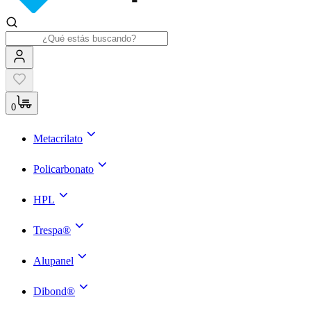
0
Metacrilato
Policarbonato
HPL
Trespa®
Alupanel
Dibond®