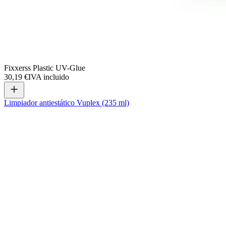
Fixxerss Plastic UV-Glue
30,19 €
IVA incluido
Limpiador antiestático Vuplex (235 ml)