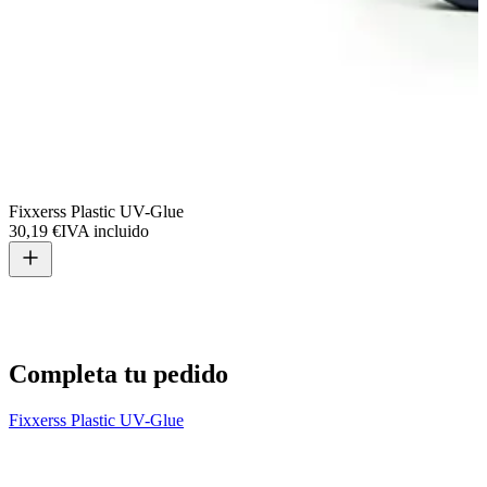
Fixxerss Plastic UV-Glue
30,19 €
IVA incluido
L
2
Completa tu pedido
Fixxerss Plastic UV-Glue