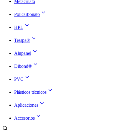
Metacrilato
Policarbonato
HPL
Trespa®
Alupanel
Dibond®
PVC
Plásticos técnicos
Aplicaciones
Accesorios