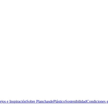
jos e Inspiración
Sobre PlanchasdePlástico
Sostenibilidad
Condiciones g