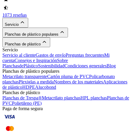
1073 reseñas
Servicio
Planchas de plástico populares
Planchas de plástico
Servicio
Servicio al cliente
Gastos de envío
Preguntas frecuentes
Mi
cuenta
Consejos e Inspiración
Sobre
PlanchasdePlástico
Sostenibilidad
Condiciones generales
Blog
Planchas de plástico populares
Metacrilato transparente
Cartón pluma de PVC
Policarbonato
planchas
Plexiglas a medida
Nombres de los materiales
Aplicaciones
de plástico
HDPE
Alucobond
Planchas de plástico
Planchas de Trespa®
Metacrilato planchas
HPL planchas
Planchas de
PVC
Polietileno (PE)
Paga de forma segura