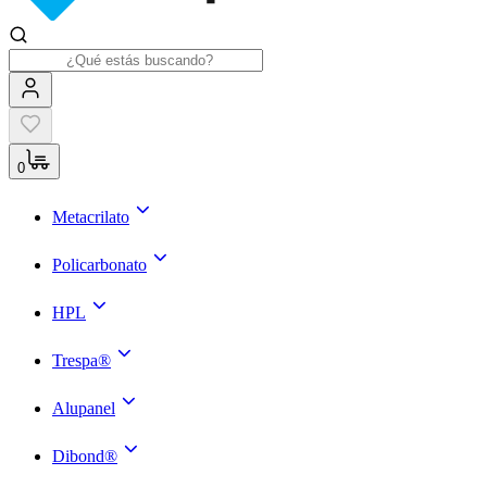
0
Metacrilato
Policarbonato
HPL
Trespa®
Alupanel
Dibond®