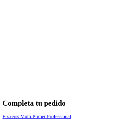
K
2
Completa tu pedido
Fixxerss Multi-Primer Professional