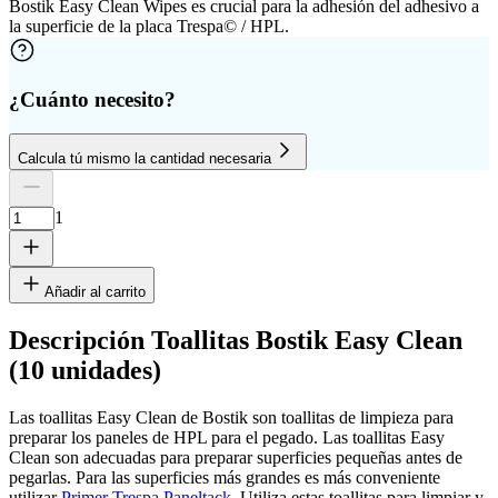
Bostik Easy Clean Wipes es crucial para la adhesión del adhesivo a
la superficie de la placa Trespa© / HPL.
¿Cuánto necesito?
Calcula tú mismo la cantidad necesaria
Cantidad de placas
Altura
Ancho
1
Eliminar fila
1
Añadir al carrito
Descripción Toallitas Bostik Easy Clean
(10 unidades)
cm
Las toallitas Easy Clean de Bostik son toallitas de limpieza para
preparar los paneles de HPL para el pegado. Las toallitas Easy
Clean son adecuadas para preparar superficies pequeñas antes de
cm
pegarlas. Para las superficies más grandes es más conveniente
utilizar
Primer Trespa Paneltack
. Utiliza estas toallitas para limpiar y