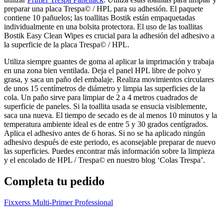
preparar una placa Trespa© / HPL para su adhesión. El paquete
contiene 10 pañuelos; las toallitas Bostik están empaquetadas
Agregar otra placa
individualmente en una bolsita protectora. El uso de las toallitas
Bostik Easy Clean Wipes es crucial para la adhesión del adhesivo a
la superficie de la placa Trespa© / HPL.
Utiliza siempre guantes de goma al aplicar la imprimación y trabaja
en una zona bien ventilada. Deja el panel HPL libre de polvo y
grasa, y saca un paño del embalaje. Realiza movimientos circulares
de unos 15 centímetros de diámetro y limpia las superficies de la
cola. Un paño sirve para limpiar de 2 a 4 metros cuadrados de
superficie de paneles. Si la toallita usada se ensucia visiblemente,
saca una nueva. El tiempo de secado es de al menos 10 minutos y la
temperatura ambiente ideal es de entre 5 y 30 grados centígrados.
Aplica el adhesivo antes de 6 horas. Si no se ha aplicado ningún
adhesivo después de este periodo, es aconsejable preparar de nuevo
las superficies. Puedes encontrar más información sobre la limpieza
y el encolado de HPL / Trespa© en nuestro blog ‘Colas Trespa’.
Completa tu pedido
Fixxerss Multi-Primer Professional
K