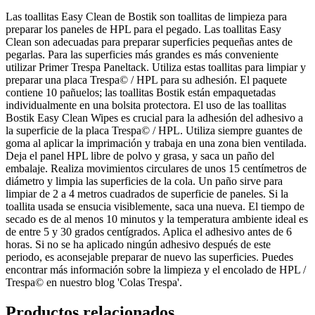
Las toallitas Easy Clean de Bostik son toallitas de limpieza para
preparar los paneles de HPL para el pegado. Las toallitas Easy
Clean son adecuadas para preparar superficies pequeñas antes de
pegarlas. Para las superficies más grandes es más conveniente
utilizar Primer Trespa Paneltack. Utiliza estas toallitas para limpiar y
preparar una placa Trespa© / HPL para su adhesión. El paquete
contiene 10 pañuelos; las toallitas Bostik están empaquetadas
individualmente en una bolsita protectora. El uso de las toallitas
Bostik Easy Clean Wipes es crucial para la adhesión del adhesivo a
la superficie de la placa Trespa© / HPL.
Utiliza siempre guantes de
goma al aplicar la imprimación y trabaja en una zona bien ventilada.
Deja el panel HPL libre de polvo y grasa, y saca un paño del
embalaje. Realiza movimientos circulares de unos 15 centímetros de
diámetro y limpia las superficies de la cola. Un paño sirve para
limpiar de 2 a 4 metros cuadrados de superficie de paneles. Si la
toallita usada se ensucia visiblemente, saca una nueva. El tiempo de
secado es de al menos 10 minutos y la temperatura ambiente ideal es
de entre 5 y 30 grados centígrados. Aplica el adhesivo antes de 6
horas. Si no se ha aplicado ningún adhesivo después de este
periodo, es aconsejable preparar de nuevo las superficies. Puedes
encontrar más información sobre la limpieza y el encolado de HPL /
Trespa© en nuestro blog 'Colas Trespa'.
Productos relacionados