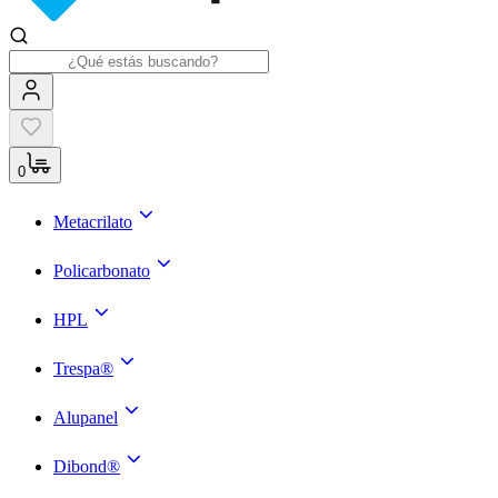
0
Metacrilato
Policarbonato
HPL
Trespa®
Alupanel
Dibond®